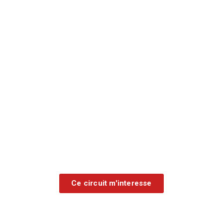
14 jours / 12 nuits
15 personnes max.
À partir de
7 290 € / pers.
22 sept. 2026 - COMPLET
5 oct. 2026 - COMPLET
Dates 2027 à venir
Ce circuit m'interesse