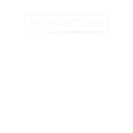
LES TRÉSORS DE L'EST
CANADIEN
- en petit groupe -
Explorez les joyaux de l’Est Canadien, de Montréal aux
chutes du Niagara, à travers un programme exclusif et
dans le confort d’hébergements supérieurs.